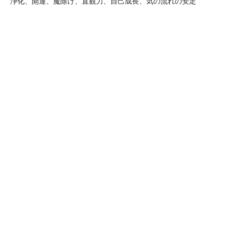
浄化、開運、魔除け、直観力、自己成長、気の流れの安定